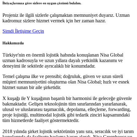
İhtiyaçlarınıza göre sizlere en uygun çözümü bulalım.
Projeniz ile ilgili sizlerle çalışmaktan memnuniyet duyarız. Uzman
kadromuz sizlere hizmet vermek için her zaman hazır.
Şimdi İletişime Geçin
Hakkımızda
Türkiye'nin en önemli lojistik habında konuşlanan Nisa Global
uzman kadrosuyla ve uzun yıllara dayalı yetkinlik kazanımı ve
deneyimi ile sektörde ayrıcalıklı bir konumdadır.
Temel çalışma ilke ve prensibi; doğruluk, güven ve uzun süreli
müşteri memnuniyetini oluşturma olan Nisa Global; hızlı ve esnek
hizmet sunan bir aile şirketidir.
X kuşağı ile Y kuşağının başarılı bir harmonisi ile geleceğe güvenle
bakmaktadır. Gelişen teknolojinin tüm sınırlarından yararlanarak,
ulusal ve uluslararası taşımacılık, depolama, elleçleme, forwarding,
proje lojistiği, multimodal lojistik gibi tedarik zinciri kapsamındaki
tüm hizmetlerde faaliyet göstermektedir.
2018 yılında şirket lojistik sektörünün yanı sıra, seracılık ve iyi tarım
konularında da faaliyete başlama kararı alarak, Nisa Greenhouse ve